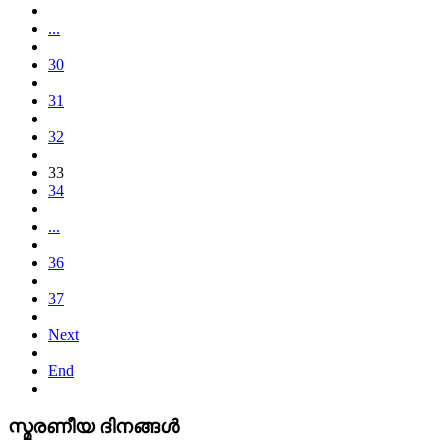
...
30
31
32
33
34
...
36
37
Next
End
സ്മരണീയ ദിനങ്ങൾ