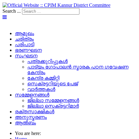
Search ...
ആമുഖം
ചരിത്രം
പരിപാടി
ഭരണഘടന
സംഘടന
പത്രക്കുറിപ്പുകള്‍
പാട്യം ഗോപാലൻ സ്മാരക പഠന ഗവേഷണ
കേന്ദ്രം
കേന്ദ്ര കമ്മിറ്റി
സെക്രട്ടറിയുടെ പേജ്‌
വാർത്തകൾ
സമ്മേളനങ്ങൾ
ജില്ലാ സമ്മേളനങ്ങൾ
ജില്ലാ സെക്രട്ടറിമാർ
രക്തസാക്ഷികൾ
അനുസ്മരണം
ആൽബം
You are here:
Home