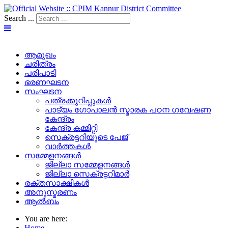
Search ...
ആമുഖം
ചരിത്രം
പരിപാടി
ഭരണഘടന
സംഘടന
പത്രക്കുറിപ്പുകള്‍
പാട്യം ഗോപാലൻ സ്മാരക പഠന ഗവേഷണ
കേന്ദ്രം
കേന്ദ്ര കമ്മിറ്റി
സെക്രട്ടറിയുടെ പേജ്‌
വാർത്തകൾ
സമ്മേളനങ്ങൾ
ജില്ലാ സമ്മേളനങ്ങൾ
ജില്ലാ സെക്രട്ടറിമാർ
രക്തസാക്ഷികൾ
അനുസ്മരണം
ആൽബം
You are here:
Home