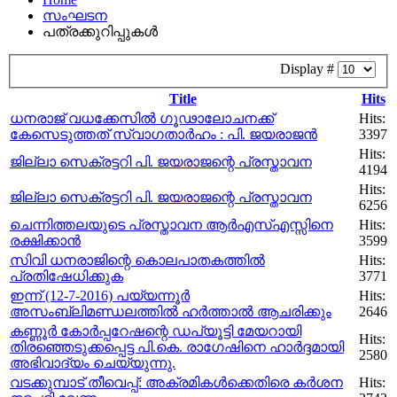
സംഘടന
പത്രക്കുറിപ്പുകള്‍
Display #
Title
Hits
ധനരാജ് വധക്കേസിൽ ഗൂഢാലോചനക്ക്
Hits:
കേസെടുത്തത് സ്വാഗതാർഹം : പി. ജയരാജൻ
3397
Hits:
ജില്ലാ സെക്രട്ടറി പി. ജയരാജന്റെ പ്രസ്താവന
4194
Hits:
ജില്ലാ സെക്രട്ടറി പി. ജയരാജന്റെ പ്രസ്താവന
6256
ചെന്നിത്തലയുടെ പ്രസ്താവന ആർഎസ്എസ്സിനെ
Hits:
രക്ഷിക്കാൻ
3599
സിവി ധനരാജിന്റെ കൊലപാതകത്തിൽ
Hits:
പ്രതിഷേധിക്കുക
3771
ഇന്ന് (12-7-2016) പയ്യന്നൂർ
Hits:
അസംബ്ലിമണ്ഡലത്തിൽ ഹർത്താൽ ആചരിക്കും
2646
കണ്ണൂർ കോർപ്പറേഷന്റെ ഡപ്യൂട്ടി മേയറായി
Hits:
തിരഞ്ഞെടുക്കപ്പെട്ട പി.കെ. രാഗേഷിനെ ഹാർദ്ദമായി
2580
അഭിവാദ്യം ചെയ്യുന്നു.
വടക്കുമ്പാട് തീവെപ്പ്: അക്രമികൾക്കെതിരെ കർശന
Hits: