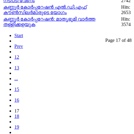
നടപടി വേണം
2742
കണ്ണൂർ കോർപ്പറേഷൻ എൽ.ഡി.എഫ്
Hits:
കൗൺസിലർമാരുടെ യോഗം
2653
കണ്ണൂർ കോർപ്പറേഷൻ: മാതൃഭൂമി വാർത്ത
Hits:
തള്ളിക്കളയുക
3574
Start
Page 17 of 48
Prev
12
13
...
15
16
17
18
19