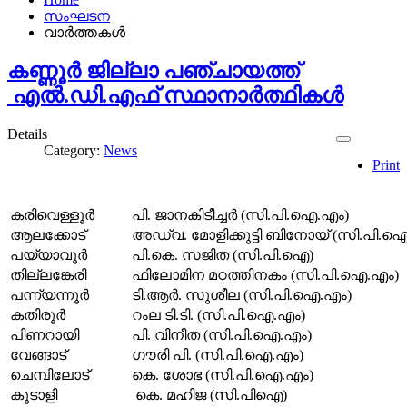
സംഘടന
വാർത്തകൾ
കണ്ണൂർ ജില്ലാ പഞ്ചായത്ത്
എൽ.ഡി.എഫ് സ്ഥാനാർത്ഥികൾ
Details
Category:
News
Print
കരിവെള്ളൂർ
പി. ജാനകിടീച്ചർ (സി.പി.ഐ.എം)
ആലക്കോട്
അഡ്വ. മോളിക്കുട്ടി ബിനോയ് (സി.പി.
പയ്യാവൂർ
പി.കെ. സജിത (സി.പി.ഐ)
തില്ലങ്കേരി
ഫിലോമിന മഠത്തിനകം (സി.പി.ഐ.എം)
പന്ന്യന്നൂർ
ടി.ആർ. സുശീല (സി.പി.ഐ.എം)
കതിരൂർ
റംല ടി.ടി. (സി.പി.ഐ.എം)
പിണറായി
പി. വിനീത (സി.പി.ഐ.എം)
വേങ്ങാട്
ഗൗരി പി. (സി.പി.ഐ.എം)
ചെമ്പിലോട്
കെ. ശോഭ (സി.പി.ഐ.എം)
കൂടാളി
കെ. മഹിജ (സി.പിഐ)