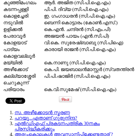
കുഞ്ഞിമംഗലം
ആർ. അജിത (സി.പി.ഐ.എം)
കടന്നപ്പള്ളി
പി.പി. ദിവ്യ (സി.പി.ഐ.എം)
കൊളച്ചേരി
ഇ. ഗംഗാധരൻ (സി.പി.ഐ.എം)
നടുവിൽ
ബെന്നി കൊട്ടാരം (കോൺ.എസ്.)
ഉളിക്കൽ
കെ.എൻ. ചന്ദ്രൻ (സി.എം.പി)
പേരാവൂർ
അജയൻ പായം (എൻ.സി.പി)
കോളയാട്
വി.കെ. സുരേഷ്ബാബു (സി.പിഐ)
പാട്യം
കാരായി രാജൻ (സി.പി.ഐ.എം)
കൊളവല്ലൂർ
മയ്യിൽ
കെ.നാണു (സി.പി.ഐ.എം)
അഴീക്കോട്
കെ.പി. ജയബാലൻമാസ്റ്റർ (സ്വതന്ത്രൻ
കല്ല്യാശ്ശേരി
പി.പി.ഷാജിർ (സി.പി.ഐ.എം)
ചെറുകുന്ന്
പരിയാരം
കെ.വി.സുമേഷ് (സി.പി.ഐ.എം)
സ. അഴീക്കോടൻ സ്മരണ
പറയൂ...ഏതാണ് ഗുരുനിന്ദ?
എല്‍ഡിഎഫ് പ്രകടനപത്രിക 30നകം
പ്രസിദ്ധീകരിക്കും
അരുംകൊലകള്‍ അവസാനിപ്പിക്കേണ്ടതാര് ?