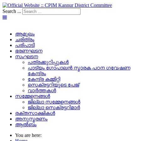
Search ...
ആമുഖം
ചരിത്രം
പരിപാടി
ഭരണഘടന
സംഘടന
പത്രക്കുറിപ്പുകള്‍
പാട്യം ഗോപാലൻ സ്മാരക പഠന ഗവേഷണ
കേന്ദ്രം
കേന്ദ്ര കമ്മിറ്റി
സെക്രട്ടറിയുടെ പേജ്‌
വാർത്തകൾ
സമ്മേളനങ്ങൾ
ജില്ലാ സമ്മേളനങ്ങൾ
ജില്ലാ സെക്രട്ടറിമാർ
രക്തസാക്ഷികൾ
അനുസ്മരണം
ആൽബം
You are here:
Home