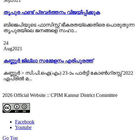
Sep
2021
തൃപുര ഫണ്ട് പ്രവര്‍ത്തനം വിജയിപ്പിക്കുക
ബിജെപിയുടെ ഫാസിസ്റ്റ് ഭീകരതയ്ക്കെതിരെ പൊരുതുന്ന
തൃപുരയിലെ ജനങ്ങളെ സഹാ...
24
Aug
2021
കണ്ണൂർ ജില്ലാ സമ്മേളനം എരിപുരത്ത്‌
കണ്ണൂര്‍ > സി.പി.ഐ(എം) 23-ാം പാര്‍ട്ടി കോണ്‍ഗ്രസ്സ് 2022
ഏപ്രില്‍ മ...
2026 Official Website :: CPIM Kannur District Committee
Facebook
Youtube
Go Top