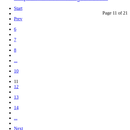
Start
Page 11 of 21
Prev
6
7
8
...
10
11
12
13
14
...
Next