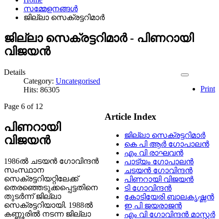
സമ്മേളനങ്ങൾ
ജില്ലാ സെക്രട്ടറിമാർ
ജില്ലാ സെക്രട്ടറിമാർ - പിണറായി
വിജയൻ
Details
Category:
Uncategorised
Print
Hits: 86305
Page 6 of 12
Article Index
പിണറായി
ജില്ലാ സെക്രട്ടറിമാർ
വിജയൻ
കെ പി ആർ ഗോപാലൻ
എം വി രാഘവൻ
1986ൽ ചടയൻ ഗോവിന്ദൻ
പാട്യം ഗോപാലൻ
സംസ്ഥാന
ചടയൻ ഗോവിന്ദൻ
സെക്രട്ടറിയറ്റിലേക്ക്
പിണറായി വിജയൻ
തെരഞ്ഞെടുക്കപ്പെട്ടതിനെ
ടി ഗോവിന്ദൻ
തുടർന്ന് ജില്ലാ
കോടിയേരി ബാലകൃഷ്ണൻ
സെക്രട്ടറിയായി. 1988ൽ
ഇ പി ജയരാജൻ
കണ്ണൂരിൽ നടന്ന ജില്ലാ
എം വി ഗോവിന്ദൻ മാസ്റ്റർ