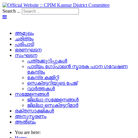
Search ...
ആമുഖം
ചരിത്രം
പരിപാടി
ഭരണഘടന
സംഘടന
പത്രക്കുറിപ്പുകള്‍
പാട്യം ഗോപാലൻ സ്മാരക പഠന ഗവേഷണ
കേന്ദ്രം
കേന്ദ്ര കമ്മിറ്റി
സെക്രട്ടറിയുടെ പേജ്‌
വാർത്തകൾ
സമ്മേളനങ്ങൾ
ജില്ലാ സമ്മേളനങ്ങൾ
ജില്ലാ സെക്രട്ടറിമാർ
രക്തസാക്ഷികൾ
അനുസ്മരണം
ആൽബം
You are here:
Home