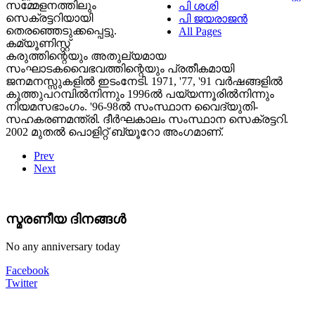
സമ്മേളനത്തിലും
പി ശശി
സെക്രട്ടറിയായി
പി ജയരാജൻ
തെരഞ്ഞെടുക്കപ്പെട്ടു.
All Pages
കമ്യൂണിസ്റ്റ്
കരുത്തിന്റെയും അതുല്യമായ
സംഘാടകവൈഭവത്തിന്റെയും പ്രതീകമായി
ജനമനസ്സുകളിൽ ഇടംനേടി. 1971, '77, '91 വർഷങ്ങളിൽ
കൂത്തുപറമ്പിൽനിന്നും 1996ൽ പയ്യന്നൂരിൽനിന്നും
നിയമസഭാംഗം. '96-98ൽ സംസ്ഥാന വൈദ്യുതി-
സഹകരണമന്ത്രി. ദീർഘകാലം സംസ്ഥാന സെക്രട്ടറി.
2002 മുതൽ പൊളിറ്റ് ബ്യൂറോ അംഗമാണ്.
Prev
Next
സ്മരണീയ ദിനങ്ങൾ
No any anniversary today
Facebook
Twitter