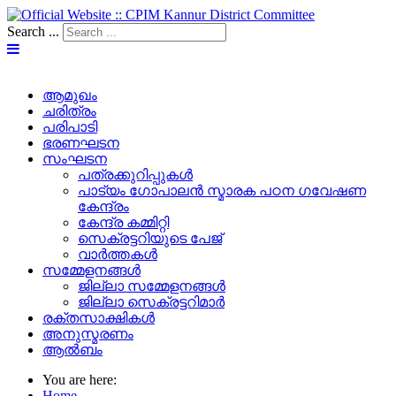
Search ...
ആമുഖം
ചരിത്രം
പരിപാടി
ഭരണഘടന
സംഘടന
പത്രക്കുറിപ്പുകള്‍
പാട്യം ഗോപാലൻ സ്മാരക പഠന ഗവേഷണ
കേന്ദ്രം
കേന്ദ്ര കമ്മിറ്റി
സെക്രട്ടറിയുടെ പേജ്‌
വാർത്തകൾ
സമ്മേളനങ്ങൾ
ജില്ലാ സമ്മേളനങ്ങൾ
ജില്ലാ സെക്രട്ടറിമാർ
രക്തസാക്ഷികൾ
അനുസ്മരണം
ആൽബം
You are here:
Home