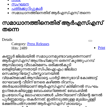
സംഘടന
പത്രക്കുറിപ്പുകള്‍
സമാധാനത്തിനെതിര് ആർഎസ്എസ് തന്നെ
സമാധാനത്തിനെതിര് ആർഎസ്എസ്
തന്നെ
Details
Category:
Press Releases
Print
Hits: 2489
കണ്ണൂർ ജില്ലയിൽ സമാധാനമുണ്ടാവരുതെന്നാണ്
ആർഎസ്എസ് ആഗ്രഹിക്കുന്ന തെന്ന് കൂത്തുപറമ്പ്
ആമ്പിലാട്ടെ വീടാക്രമണം ഒരിക്കൽകൂടി
തെളിയിക്കുന്നതായി സിപിഐ(എം) ജില്ലാ
സെക്രട്ടറിയേറ്റ് പ്രസ്താവനയിൽ
വ്യക്തമാക്കി.ആമ്പിലാട്ടെ പാർട്ടി അനുഭാവി കോങ്ങാട്ട്
രാഘവന്റെ വീടിന് നേരെ കഴിഞ്ഞ ദിവസം
അർദ്ധരാത്രിയാണ് ആർഎസ്എസ് ക്രിമിനൽ സംഘം
ഉഗ്രശേഷിയുള്ള ബോംബെറിഞ്ഞത്. ബോംബിൽ
ഉപയോഗിച്ച ലോഹഭാഗങ്ങൾ ചിതറിയാണ് വീടിന്റെ ജനൽ
പൂർണ്ണമായും തകർന്നത്. ഇതിനടുത്തുള്ള മുല്ലപ്പള്ളി
ക്ഷേത്രപരിസരത്ത് ആർഎസ്എസ് ശാഖയും