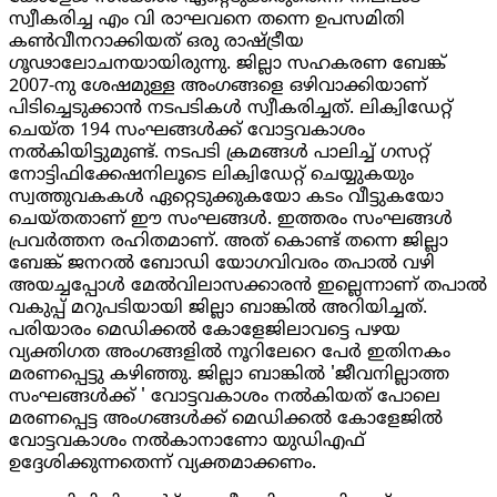
സ്വീകരിച്ച എം വി രാഘവനെ തന്നെ ഉപസമിതി
കൺവീനറാക്കിയത് ഒരു രാഷ്ട്രീയ
ഗൂഢാലോചനയായിരുന്നു. ജില്ലാ സഹകരണ ബേങ്ക്
2007-
നു ശേഷമുള്ള അംഗങ്ങളെ ഒഴിവാക്കിയാണ്
പിടിച്ചെടുക്കാൻ നടപടികൾ സ്വീകരിച്ചത്. ലിക്വിഡേറ്റ്
ചെയ്ത
194
സംഘങ്ങൾക്ക് വോട്ടവകാശം
നൽകിയിട്ടുമുണ്ട്. നടപടി ക്രമങ്ങൾ പാലിച്ച് ഗസറ്റ്
നോട്ടിഫിക്കേഷനിലൂടെ ലിക്വിഡേറ്റ് ചെയ്യുകയും
സ്വത്തുവകകൾ ഏറ്റെടുക്കുകയോ കടം വീട്ടുകയോ
ചെയ്തതാണ് ഈ സംഘങ്ങൾ. ഇത്തരം സംഘങ്ങൾ
പ്രവർത്തന രഹിതമാണ്. അത് കൊണ്ട് തന്നെ ജില്ലാ
ബേങ്ക് ജനറൽ ബോഡി യോഗവിവരം തപാൽ വഴി
അയച്ചപ്പോൾ മേൽവിലാസക്കാരൻ ഇല്ലെന്നാണ് തപാൽ
വകുപ്പ് മറുപടിയായി ജില്ലാ ബാങ്കിൽ അറിയിച്ചത്.
പരിയാരം മെഡിക്കൽ കോളേജിലാവട്ടെ പഴയ
വ്യക്തിഗത അംഗങ്ങളിൽ നൂറിലേറെ പേർ ഇതിനകം
മരണപ്പെട്ടു കഴിഞ്ഞു. ജില്ലാ ബാങ്കിൽ
'
ജീവനില്ലാത്ത
സംഘങ്ങൾക്ക്
'
വോട്ടവകാശം നൽകിയത് പോലെ
മരണപ്പെട്ട അംഗങ്ങൾക്ക് മെഡിക്കൽ കോളേജിൽ
വോട്ടവകാശം നൽകാനാണോ യുഡിഎഫ്
ഉദ്ദേശിക്കുന്നതെന്ന് വ്യക്തമാക്കണം.