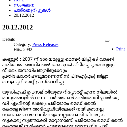
സംഘടന
പത്രക്കുറിപ്പുകള്‍
20.12.2012
20.12.2012
Details
Category:
Press Releases
Print
Hits: 2992
കണ്ണൂർ :
2007
ന് ശേഷമുള്ള മെമ്പർഷിപ്പ് ഒഴിവാക്കി
പരിയാരം മെഡിക്കൽ കോളേജ് പിടിച്ചെടുക്കാനുള്ള
നീക്കം ജനാധിപത്യവിരുദ്ധവും
പ്രതിഷേധാർഹവുമാണെന്ന് സിപിഐ(എം) ജില്ലാ
സെക്രട്ടറിയേറ്റ് പ്രസ്താവിച്ചു.
യുഡിഎഫ് ഉപസമിതിയുടെ റിപ്പോർട്ട് എന്ന നിലയിൽ
മാധ്യമങ്ങളിൽ വന്ന വാർത്തകൾ പരിശോധിച്ചാൽ യു
ഡി എഫിന്റെ ലക്ഷ്യം പരിയാരം മെഡിക്കൽ
കോളേജിനെ അഭിവൃദ്ധിയിലേക്ക് നയിക്കാനല്ല
സഹകരണ ജനാധിപത്യം ഇല്ലാതാക്കി ചിലരുടെ
സ്വകാര്യ സ്വത്താക്കി മാറ്റാനാണ്. പരിയാരം മെഡിക്കൽ
കോളേജ് സർക്കാർ ഏറ്റെടുക്കരുതെന്ന നിലപാട്