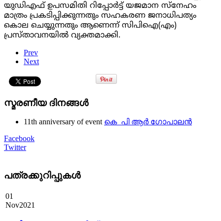
യുഡിഎഫ് ഉപസമിതി റിപ്പോർട്ട് യജമാന സ്‌നേഹം
മാത്രം പ്രകടിപ്പിക്കുന്നതും സഹകരണ ജനാധിപത്യം
കൊല ചെയ്യുന്നതും ആണെന്ന് സിപിഐ(എം)
പ്രസ്താവനയിൽ വ്യക്തമാക്കി.
Prev
Next
സ്മരണീയ ദിനങ്ങൾ
11th anniversary of event
കെ പി ആർ ഗോപാലൻ
Facebook
Twitter
പത്രക്കുറിപ്പുകള്‍
01
Nov
2021