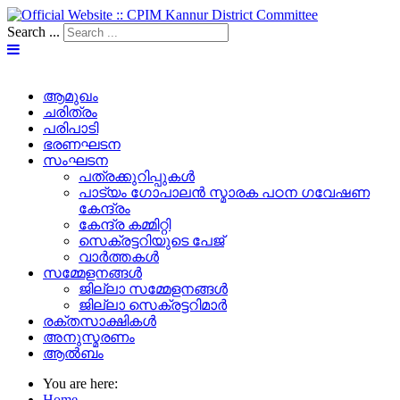
Search ...
ആമുഖം
ചരിത്രം
പരിപാടി
ഭരണഘടന
സംഘടന
പത്രക്കുറിപ്പുകള്‍
പാട്യം ഗോപാലൻ സ്മാരക പഠന ഗവേഷണ
കേന്ദ്രം
കേന്ദ്ര കമ്മിറ്റി
സെക്രട്ടറിയുടെ പേജ്‌
വാർത്തകൾ
സമ്മേളനങ്ങൾ
ജില്ലാ സമ്മേളനങ്ങൾ
ജില്ലാ സെക്രട്ടറിമാർ
രക്തസാക്ഷികൾ
അനുസ്മരണം
ആൽബം
You are here:
Home