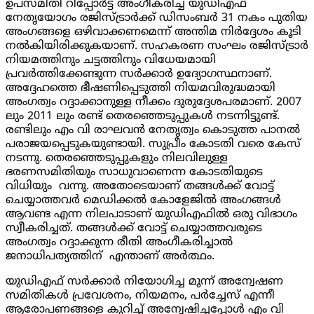
ഉപസമിതി റിപ്പോർട്ട് അംഗീകരിച്ച യുഡിഎഫ്
നേതൃയോഗം രജിസ്ട്രാർക്ക് ഡിസംബർ
31
നകം പുതിയ
അംഗങ്ങളെ ഒഴിവാക്കണമെന്ന് അന്തിമ നിർദ്ദേശം കൂടി
നൽകിയിരിക്കുകയാണ്. സഹകരണ സംഘം രജിസ്ട്രാർ
നിയമത്തിനും ചട്ടത്തിനും വിധേയമായി
പ്രവർത്തിക്കേണ്ടുന്ന സർക്കാർ ഉദ്യോഗസ്ഥനാണ്.
അദ്ദേഹത്തെ ഭീഷണിപ്പെടുത്തി നിയമവിരുദ്ധമായി
അംഗത്വം റദ്ദാക്കാനുള്ള നീക്കം ദുരുദ്ദേശപരമാണ്.
2007
ലും
2011
ലും രണ്ട് തെരഞ്ഞെടുപ്പുകൾ നടന്നിട്ടുണ്ട്.
രണ്ടിലും എം വി രാഘവൻ നേതൃത്വം കൊടുത്ത പാനൽ
പരാജയപ്പെടുകയുണ്ടായി. സുപ്രീം കോടതി വരെ കേസ്
നടന്നു. തെരഞ്ഞെടുപ്പുകളും നിലവിലുള്ള
ഭരണസമിതിയും സാധുവാണെന്ന കോടതിയുടെ
വിധിയും വന്നു. അതോടെയാണ് തങ്ങൾക്ക് വോട്ട്
ചെയ്യാത്തവർ മെഡിക്കൽ കോളേജിൽ അംഗങ്ങൾ
ആവണ്ട എന്ന നിലപാടാണ് യുഡിഎഫിൽ ഒരു വിഭാഗം
സ്വീകരിച്ചത്. തങ്ങൾക്ക് വോട്ട് ചെയ്യാത്തവരുടെ
അംഗത്വം റദ്ദാക്കുന്ന രീതി അംഗീകരിച്ചാൽ
ജനാധിപത്യത്തിന് എന്താണ് അർത്ഥം.
യുഡിഎഫ് സർക്കാർ നിയോഗിച്ച മൂന്ന് അന്വേഷണ
സമിതികൾ പ്രവേശനം
,
നിയമനം
,
പർച്ചേസ് എന്നീ
ആരോപണങ്ങളെ കുറിച്ച് അന്വേഷിച്ചപ്പോൾ എം വി