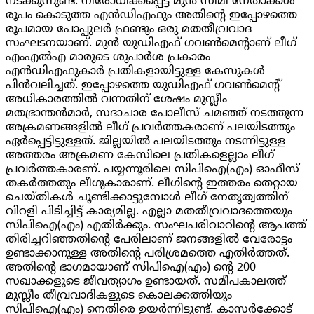
നടക്കുന്നുണ്ട്. നിരോധിക്കപ്പെട്ട മുൻ സിമി നേതാക്കൾ
രൂപം കൊടുത്ത എൻഡിഎഫും അതിന്റെ ഇപ്പോഴത്തെ
രൂപമായ പോപ്പുലർ ഫ്രണ്ടും ഒരു മതതീവ്രവാദ
സംഘടനയാണ്. മുൻ യുഡിഎഫ് ഗവൺമെന്റാണ് ലീഗ്
എംഎൽഎ മാരുടെ ശുപാർശ പ്രകാരം
എൻഡിഎഫുകാർ പ്രതികളായിട്ടുള്ള കേസുകൾ
പിൻവലിച്ചത്. ഇപ്പോഴത്തെ യുഡിഎഫ് ഗവൺമെന്റ്
അധികാരത്തിൽ വന്നതിന് ശേഷം മുസ്ലീം
മതഭ്രാന്തൻമാർ
,
സദാചാര പോലീസ് ചമഞ്ഞ് നടത്തുന്ന
അക്രമണങ്ങളിൽ ലീഗ് പ്രവർത്തകരാണ് പലയിടത്തും
ഏർപ്പെട്ടിട്ടുള്ളത്. ജില്ലയിൽ പലയിടത്തും നടന്നിട്ടുള്ള
അത്തരം അക്രമണ കേസിലെ പ്രതികളെല്ലാം ലീഗ്
പ്രവർത്തകാരണ്. പയ്യന്നൂരിലെ സിപിഐ(എം) ഓഫീസ്
തകർത്തതും ലീഗുകാരാണ്. ലീഗിന്റെ ഇത്തരം തെറ്റായ
ചെയ്തികൾ ചൂണ്ടിക്കാട്ടുമ്പോൾ ലീഗ് നേതൃത്വത്തിന്
വിറളി പിടിച്ചിട്ട് കാര്യമില്ല. എല്ലാ മതതീവ്രവാദത്തെയും
സിപിഐ(എം) എതിർക്കും. സംഘപരിവാറിന്റെ ആപത്ത്
തിരിച്ചറിഞ്ഞതിന്റെ പേരിലാണ് ജനങ്ങളിൽ വേരോട്ടം
ഉണ്ടാക്കാനുള്ള അതിന്റെ പരിശ്രമത്തെ എതിർത്തത്.
അതിന്റെ ഭാഗമായാണ് സിപിഐ(എം) ന്റെ
200
സഖാക്കളുടെ ജീവത്യാഗം ഉണ്ടായത്. സമീപകാലത്ത്
മുസ്ലീം തീവ്രവാദികളുടെ കൊലക്കത്തിയും
സിപിഐ(എം) നെതിരെ ഉയർന്നിട്ടുണ്ട്. കാസർക്കോട്