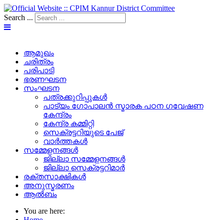
Search ...
ആമുഖം
ചരിത്രം
പരിപാടി
ഭരണഘടന
സംഘടന
പത്രക്കുറിപ്പുകള്‍
പാട്യം ഗോപാലൻ സ്മാരക പഠന ഗവേഷണ
കേന്ദ്രം
കേന്ദ്ര കമ്മിറ്റി
സെക്രട്ടറിയുടെ പേജ്‌
വാർത്തകൾ
സമ്മേളനങ്ങൾ
ജില്ലാ സമ്മേളനങ്ങൾ
ജില്ലാ സെക്രട്ടറിമാർ
രക്തസാക്ഷികൾ
അനുസ്മരണം
ആൽബം
You are here:
Home