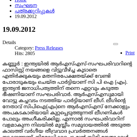
സംഘടന
പത്രക്കുറിപ്പുകള്‍
19.09.2012
19.09.2012
Details
Category:
Press Releases
Print
Hits: 2805
കണ്ണൂർ : ഇന്ത്യയിൽ ആർഎസ്എസ്-സംഘപരിവാറിന്റെ
ഫാസിസ്റ്റ് നയങ്ങളെ വിട്ടുവീഴ്ച്ച കൂടാതെ
എതിർക്കുകയും മതനിരപേക്ഷതയ്ക്ക് വേണ്ടി
പോരാടുകയും ചെയ്ത പാർട്ടിയാണ് സി പി ഐ (എം).
ഇന്ത്യൻ ജനാധിപത്യത്തിന് തന്നെ ഏറ്റവും കടുത്ത
ഭീഷണിയാണ് സംഘപരിവാർ. ആർഎസ്എസുമായി
വോട്ടു കച്ചവടം നടത്തിയ പാർട്ടിയാണ് ലീഗ്. ലീഗിന്റെ
നേതാവ് സിപിഐ(എം)നെ ആർഎസ്എസ് നേക്കാളും
അപകടകാരിയായി കുറ്റപ്പെടുത്തുന്നത് ലീഗണികൾ
പോലും അംഗീകരിക്കില്ല. എന്നാൽ സംഘപരിവാറിന്
വളമാകുന്ന നിലയിൽ മുസ്ലീം സമുദായത്തിൽ അടുത്ത
കാലത്ത് വർഗീയ തീവ്രവാദ പ്രവർത്തനങ്ങൾ