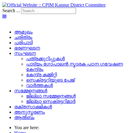
Search ...
ആമുഖം
ചരിത്രം
പരിപാടി
ഭരണഘടന
സംഘടന
പത്രക്കുറിപ്പുകള്‍
പാട്യം ഗോപാലൻ സ്മാരക പഠന ഗവേഷണ
കേന്ദ്രം
കേന്ദ്ര കമ്മിറ്റി
സെക്രട്ടറിയുടെ പേജ്‌
വാർത്തകൾ
സമ്മേളനങ്ങൾ
ജില്ലാ സമ്മേളനങ്ങൾ
ജില്ലാ സെക്രട്ടറിമാർ
രക്തസാക്ഷികൾ
അനുസ്മരണം
ആൽബം
You are here:
Home