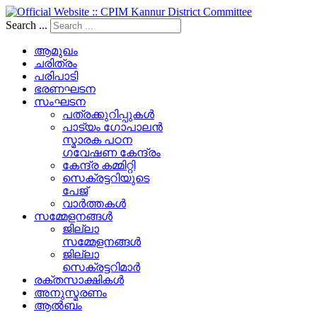
Search ...
ആമുഖം
ചരിത്രം
പരിപാടി
ഭരണഘടന
സംഘടന
പത്രക്കുറിപ്പുകള്‍
പാട്യം ഗോപാലൻ
സ്മാരക പഠന
ഗവേഷണ കേന്ദ്രം
കേന്ദ്ര കമ്മിറ്റി
സെക്രട്ടറിയുടെ
പേജ്‌
വാർത്തകൾ
സമ്മേളനങ്ങൾ
ജില്ലാ
സമ്മേളനങ്ങൾ
ജില്ലാ
സെക്രട്ടറിമാർ
രക്തസാക്ഷികൾ
അനുസ്മരണം
ആൽബം