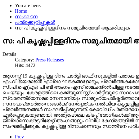
You are here:
Home
സംഘടന
പത്രക്കുറിപ്പുകള്‍
സ: പി കൃഷ്ണപ്പിള്ളദിനം സമുചിതമായി ആചരിക്കുക
സ: പി കൃഷ്ണപ്പിള്ളദിനം സമുചിതമായി
Details
Category:
Press Releases
Hits: 4472
ആഗസ്ത് 19 കൃഷ്ണപ്പിള്ള ദിനം പാര്‍ട്ടി ഓഫീസുകളില്‍ പതാക
എം.വി ജയരാജന്‍ എല്ലാ ഘടകങ്ങളോടും, പ്രവര്‍ത്തകരോടു
സി.പി.ഐ(എം) പി ബി അംഗം എസ് രാമചന്ദ്രന്‍പിള്ള നടത്ത
ചെയ്യും. കേരളത്തിലെ കമ്മ്യൂണിസ്റ്റ് പാര്‍ട്ടിയുടെ സ്ഥാപ
സ്വാതന്ത്ര്യസമര സേനാനിയും സാമൂഹ്യപരിഷ്കര്‍ത്താവുമ
സന്നദ്ധപ്രവര്‍ത്തനങ്ങള്‍ക്ക് നേതൃത്വം നല്‍കിയ കൃഷ്ണപ്പിള
പ്രവര്‍ത്തനങ്ങള്‍ സംഘടിപ്പിക്കുന്നത്. കോവിഡ് പ്രതിരോധ
ഏര്‍പ്പെടുകയുണ്ടായി. അതുപോലെ കിടപ്പ് രോഗികള്‍ക്ക്
ജില്ലാസെക്രട്ടറിയേറ്റ് അംഗങ്ങളും വിവിധ കേന്ദ്രങ്ങളില്‍
സംഘടിപ്പിക്കുക. കൃഷ്ണപ്പിള്ള ദിനാചരണവും സാന്ത്വന പരി
Prev