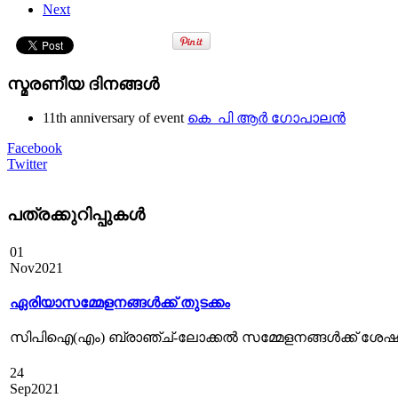
Next
സ്മരണീയ ദിനങ്ങൾ
11th anniversary of event
കെ പി ആർ ഗോപാലൻ
Facebook
Twitter
പത്രക്കുറിപ്പുകള്‍
01
Nov
2021
ഏരിയാസമ്മേളനങ്ങൾക്ക് തുടക്കം
സിപിഐ(എം) ബ്രാഞ്ച്-ലോക്കല്‍ സമ്മേളനങ്ങള്‍ക്ക് ശേഷം
24
Sep
2021