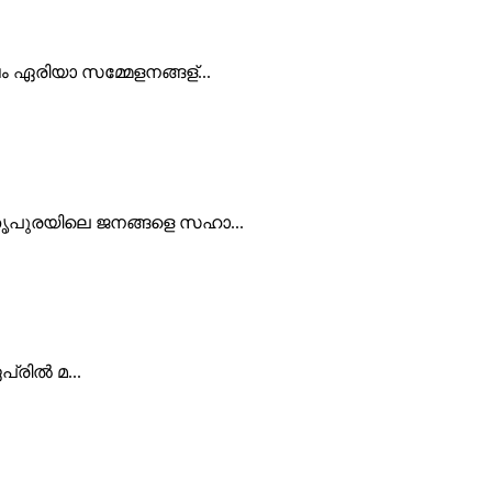
 ഏരിയാ സമ്മേളനങ്ങള്...
 തൃപുരയിലെ ജനങ്ങളെ സഹാ...
്രില്‍ മ...