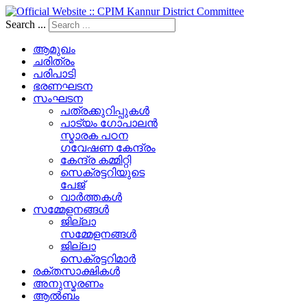
Search ...
ആമുഖം
ചരിത്രം
പരിപാടി
ഭരണഘടന
സംഘടന
പത്രക്കുറിപ്പുകള്‍
പാട്യം ഗോപാലൻ
സ്മാരക പഠന
ഗവേഷണ കേന്ദ്രം
കേന്ദ്ര കമ്മിറ്റി
സെക്രട്ടറിയുടെ
പേജ്‌
വാർത്തകൾ
സമ്മേളനങ്ങൾ
ജില്ലാ
സമ്മേളനങ്ങൾ
ജില്ലാ
സെക്രട്ടറിമാർ
രക്തസാക്ഷികൾ
അനുസ്മരണം
ആൽബം