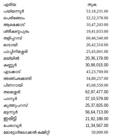
ഏരിയ
തുക
പയ്യന്നൂർ
53,18,231.00
പെരിങ്ങോം
32,32,378.00
ആലക്കോട്
10,47,243.00
ശ്രീകണ്ഠപുരം
19,41,033.00
തളിപ്പറമ്പ്
60,46,540.00
മാടായി
26,42,510.00
പാപ്പിനിശ്ശേരി
25,45,691.00
മയ്യിൽ
20,36,179.00
കണ്ണൂർ
30,88,015.00
എടക്കാട്
43,23,769.00
അഞ്ചരക്കണ്ടി
34,80,257.00
പിണറായി
45,68,550.00
തലശ്ശേരി
62,97,477.00
പാനൂർ
37,10,579.00
കൂത്തുപറമ്പ്
25,37,825.00
മട്ടന്നൂർ
56,64,713.00
ഇരിട്ടി
21,82,188.00
പേരാവൂർ
11,34,567.00
മോട്ടോർലോക്കൽ കമ്മിറ്റി
50,000.00