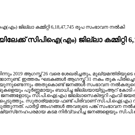
(എം) ജില്ലാ കമ്മിറ്റി 6,18,47,745 രൂപ സംഭാവന നൽകി
ിലേക്ക് സിപിഐ(എം) ജില്ലാ കമ്മിറ്റി 
ിന്നും 2019 ആഗസ്ത് 26 വരെ ശേഖരിച്ചതും, മുഖ്യമന്ത്രിയുട
കാനുണ്ട്. ഇത്തരം ഘടകങ്ങൾ ആഗസ്ത് 31 നകം തുക പിരിച്ചെ
ുന്നുണ്ടെന്നും അതുകൊണ്ട് ജനങ്ങൾ സംഭാവന നൽകരുതെന്ന
കളെയും പൂർണ്ണമായും ബാധിച്ച ജില്ലയായിട്ടുംആറ് കോടി പത
ങ്ങളോടും സി.പി.ഐ(എം) ജില്ലാസെക്രട്ടറി എംവി ജയരാജ
ഗപ്പെടുത്തും. സുതാര്യമായ ഫണ്ട് പിരിവാണ് സി.പി.ഐ(എ
ടുത്തുന്നത്. പാർട്ടി അംഗങ്ങൾ അവരുടെ പങ്ക് സംഭാവന നൽ
മനുഷ്യസ്‌നേഹപരമായ കടമ നിർവ്വഹിച്ച ജനങ്ങളെയും സി.പ