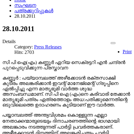
സംഘടന
പത്രക്കുറിപ്പുകള്‍
28.10.2011
28.10.2011
Details
Category:
Press Releases
Print
Hits: 2703
സി പി ഐ(എം) കണ്ണൂർ ഏറിയ സെക്രട്ടറി എൻ ചന്ദ്രൻ
പുറപ്പെടുവിക്കുന്ന പ്രസ്താവന
കണ്ണൂർ : പയ്യാമ്പലത്ത് അഴീക്കോടൻ രക്തസാക്ഷി
കുടീരം അലങ്കരിക്കാൻ ഇവന്റ് മാനേജ്‌മെന്റ് ഗ്രൂപ്പിനെ
ഏൽപ്പിച്ചു എന്ന മാതൃഭൂമി വാർത്ത ശുദ്ധ
അസംബന്ധമാണ്. സി പി ഐ (എം)നെ കരിവാരി തേക്കാൻ
മാതൃഭൂമി പത്രം ഏത്രത്തോളം അധ:പതിക്കുമെന്നതിന്റെ
ഒടുവിലെത്തെ ഉദാഹരണം കൂടിയാണ് ഈ വാർത്ത.
പയ്യാമ്പലത്ത് അന്ത്യവിശ്രമം കൊള്ളുന്ന എല്ലാ
നേതാക്കന്മാരുടെയും ദിനാചരണത്തിന്റെ ഭാഗമായി
അലങ്കാരം നടത്തുന്നത് പാർട്ടി പ്രവർത്തകരാണ്.
അഴീക്കോടൻ ദിനത്തിന് അലങ്കരിച്ചതും പാർട്ടി