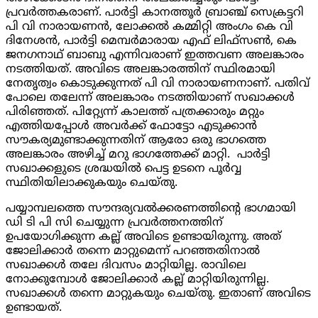
പ്രവർത്തകരാണ്. പാർട്ടി കാനത്തൂർ ബ്രാഞ്ച് സെക്രട്ടറി
പി വി നാരായണൻ
,
ലോക്കൽ കമ്മിറ്റി അംഗം കെ വി
ദിനേശൻ
,
പാർട്ടി മെമ്പർമാരായ എഫ് ലിഫ്‌സൺ
,
കെ
ജനഗനാഥ് ബാബു എന്നിവരാണ് ഇത്തവണ അലങ്കാരം
നടത്തിയത്. അവിടെ അലങ്കാരത്തിന് സ്ഥിരമായി
നേതൃത്വം കൊടുക്കുന്നത് പി വി നാരായണനാണ്. പതിവ്
പോലെ തലേന്ന് അലങ്കാരം നടത്തിയാണ് സഖാക്കൾ
പിരിഞ്ഞത്. പിറ്റ്യേന്ന് കാലത്ത് പത്രക്കാരും മറ്റും
എത്തിയപ്പോൾ അവർക്ക് ഫോട്ടോ എടുക്കാൻ
സൗകര്യമുണ്ടാക്കുന്നതിന് ആരോ ഒരു ഭാഗത്തെ
അലങ്കാരം അഴിച്ച് മറു ഭാഗത്തേക്ക് മാറ്റി. പാർട്ടി
സഖാക്കളുടെ ശ്രദ്ധയിൽ പെട്ട ഉടനെ പൂർവ്വ
സ്ഥിതിയിലാക്കുകയും ചെയ്തു.
പയ്യാമ്പലത്തെ സൗന്ദര്യവൽക്കരണത്തിന്റെ ഭാഗമായി
ഡി ടി പി സി ചെയ്യുന്ന പ്രവർത്തനത്തിന്
ഉപയോഗിക്കുന്ന കല്ല് അവിടെ ഉണ്ടായിരുന്നു. അത്
ജോലിക്കാർ തന്നെ മാറ്റുമെന്ന് പറഞ്ഞതിനാൽ
സഖാക്കൾ തലേ ദിവസം മാറ്റിയില്ല. രാവിലെ
നോക്കുമ്പോൾ ജോലിക്കാർ കല്ല് മാറ്റിയിരുന്നില്ല.
സഖാക്കൾ തന്നെ മാറ്റുകയും ചെയ്തു. ഇതാണ് അവിടെ
ഉണ്ടായത്.