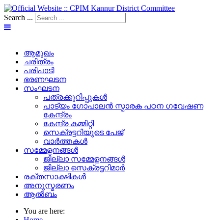
Search ...
ആമുഖം
ചരിത്രം
പരിപാടി
ഭരണഘടന
സംഘടന
പത്രക്കുറിപ്പുകള്‍
പാട്യം ഗോപാലൻ സ്മാരക പഠന ഗവേഷണ
കേന്ദ്രം
കേന്ദ്ര കമ്മിറ്റി
സെക്രട്ടറിയുടെ പേജ്‌
വാർത്തകൾ
സമ്മേളനങ്ങൾ
ജില്ലാ സമ്മേളനങ്ങൾ
ജില്ലാ സെക്രട്ടറിമാർ
രക്തസാക്ഷികൾ
അനുസ്മരണം
ആൽബം
You are here:
Home