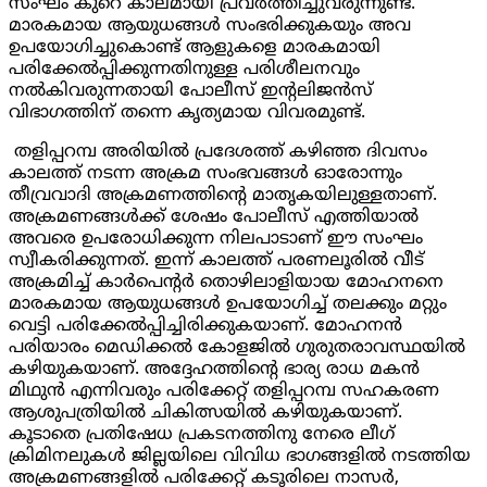
സംഘം കുറെ കാലമായി പ്രവർത്തിച്ചുവരുന്നുണ്ട്.
മാരകമായ ആയുധങ്ങൾ സംഭരിക്കുകയും അവ
ഉപയോഗിച്ചുകൊണ്ട് ആളുകളെ മാരകമായി
പരിക്കേൽപ്പിക്കുന്നതിനുള്ള പരിശീലനവും
നൽകിവരുന്നതായി പോലീസ് ഇന്റലിജൻസ്
വിഭാഗത്തിന് തന്നെ കൃത്യമായ വിവരമുണ്ട്.
തളിപ്പറമ്പ അരിയിൽ പ്രദേശത്ത് കഴിഞ്ഞ ദിവസം
കാലത്ത് നടന്ന അക്രമ സംഭവങ്ങൾ ഓരോന്നും
തീവ്രവാദി അക്രമണത്തിന്റെ മാതൃകയിലുള്ളതാണ്.
അക്രമണങ്ങൾക്ക് ശേഷം പോലീസ് എത്തിയാൽ
അവരെ ഉപരോധിക്കുന്ന നിലപാടാണ് ഈ സംഘം
സ്വീകരിക്കുന്നത്. ഇന്ന് കാലത്ത് പരണലൂരിൽ വീട്
അക്രമിച്ച് കാർപെന്റർ തൊഴിലാളിയായ മോഹനനെ
മാരകമായ ആയുധങ്ങൾ ഉപയോഗിച്ച് തലക്കും മറ്റും
വെട്ടി പരിക്കേൽപ്പിച്ചിരിക്കുകയാണ്. മോഹനൻ
പരിയാരം മെഡിക്കൽ കോളജിൽ ഗുരുതരാവസ്ഥയിൽ
കഴിയുകയാണ്. അദ്ദേഹത്തിന്റെ ഭാര്യ രാധ മകൻ
മിഥുൻ എന്നിവരും പരിക്കേറ്റ് തളിപ്പറമ്പ സഹകരണ
ആശുപത്രിയിൽ ചികിത്സയിൽ കഴിയുകയാണ്.
കൂടാതെ പ്രതിഷേധ പ്രകടനത്തിനു നേരെ ലീഗ്
ക്രിമിനലുകൾ ജില്ലയിലെ വിവിധ ഭാഗങ്ങളിൽ നടത്തിയ
അക്രമണങ്ങളിൽ പരിക്കേറ്റ് കടൂരിലെ നാസർ
,