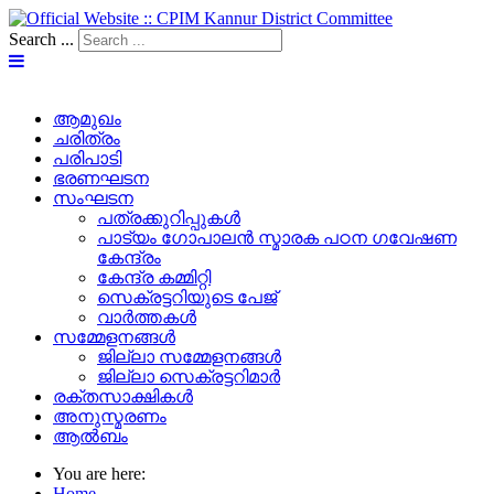
Search ...
ആമുഖം
ചരിത്രം
പരിപാടി
ഭരണഘടന
സംഘടന
പത്രക്കുറിപ്പുകള്‍
പാട്യം ഗോപാലൻ സ്മാരക പഠന ഗവേഷണ
കേന്ദ്രം
കേന്ദ്ര കമ്മിറ്റി
സെക്രട്ടറിയുടെ പേജ്‌
വാർത്തകൾ
സമ്മേളനങ്ങൾ
ജില്ലാ സമ്മേളനങ്ങൾ
ജില്ലാ സെക്രട്ടറിമാർ
രക്തസാക്ഷികൾ
അനുസ്മരണം
ആൽബം
You are here:
Home