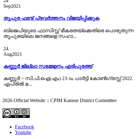
24
Sep
2021
തൃപുര ഫണ്ട് പ്രവര്‍ത്തനം വിജയിപ്പിക്കുക
ബിജെപിയുടെ ഫാസിസ്റ്റ് ഭീകരതയ്ക്കെതിരെ പൊരുതുന്ന
തൃപുരയിലെ ജനങ്ങളെ സഹാ...
24
Aug
2021
കണ്ണൂർ ജില്ലാ സമ്മേളനം എരിപുരത്ത്‌
കണ്ണൂര്‍ > സി.പി.ഐ(എം) 23-ാം പാര്‍ട്ടി കോണ്‍ഗ്രസ്സ് 2022
ഏപ്രില്‍ മ...
2026 Official Website :: CPIM Kannur District Committee
Facebook
Youtube