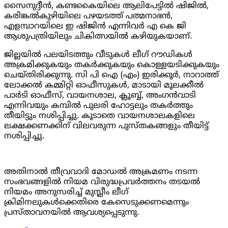
സൈനുദ്ദീൻ
,
കണ്ടകൈയിലെ ആലിപേട്ടിൽ ഷിജിൽ
,
കരിങ്കൽകുഴിയിലെ പഴയടത്ത് പത്മനാഭൻ
,
എളമ്പാറയിലെ ഇ ഷിജിൻ എന്നിവർ എ കെ ജി
ആശുപത്രിയിലും ചികിത്സയിൽ കഴിയുകയാണ്.
ജില്ലയിൽ പലയിടത്തും വീടുകൾ ലീഗ് റൗഡികൾ
അക്രമിക്കുകയും തകർക്കുകയും കൊള്ളയടിക്കുകയും
ചെയ്തിരിക്കുന്നു. സി പി ഐ (എം) ഇരിക്കൂർ
,
നാറാത്ത്
ലോക്കൽ കമ്മിറ്റി ഓഫീസുകൾ
,
മാടായി മൂലക്കീൽ
പാർടി ഓഫീസ്
,
വായനശാല
,
ക്ലൂബ്ബ്
,
അംഗൻവാടി
എന്നിവയും കമ്പിൽ പുലരി ഹോട്ടലും തകർത്തും
തീയിട്ടും നശിപ്പിച്ചു. കൂടാതെ വായനശാലകളിലെ
ലക്ഷക്കണക്കിന് വിലവരുന്ന പുസ്തകങ്ങളും തീയിട്ട്
നശിപ്പിച്ചു.
അതിനാൽ തീവ്രവാദി മോഡൽ അക്രമണം നടന്ന
സംഭവങ്ങളിൽ നിയമ വിരുദ്ധപ്രവർത്തനം തടയൽ
നിയമം അനുസരിച്ച് മുസ്ലീം ലീഗ്
ക്രിമിനലുകൾക്കെതിരെ കേസെടുക്കണമെന്നും
പ്രസ്താവനയിൽ ആവശ്യപ്പെടുന്നു.