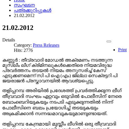
സംഘടന
പത്രക്കുറിപ്പുകള്‍
21.02.2012
21.02.2012
Details
Category:
Press Releases
Print
Hits: 2776
കണ്ണൂർ : തീവ്രവാദി മോഡൽ അക്രമണം നടത്തുന്ന
മുസ്ലീം ലീഗ് ക്രിമിനലുകൾക്കെതിരെ നിയമവിരുദ്ധ
പ്രവർത്തനം തടയൽ നിയമം അനുസരിച്ച് കേസ്
എടുക്കണമെന്ന് സി പി ഐ (എം) ജില്ലാ സെക്രട്ടറി പി
ജയരാജൻ പ്രസ്താവനയിൽ ആവശ്യപ്പെട്ടു.
തളിപ്പറമ്പ അരിയിൽ പ്രദേശത്ത് പ്രവർത്തിക്കുന്ന ലീഗ്
തീവ്രവാദി സംഘം ഏറ്റവും ഒടുവിൽ പോലീസിന് നേരെ
ബോംബെറിയുകയും നടപടി എടുക്കുന്നതിൽ നിന്ന്
പോലീസിനെ ബലം പ്രയോഗിച്ച് തടയുകയും
അക്രമിക്കാൻ സന്നദ്ധമാവുകയുമാണുണ്ടായത്.
തളിപ്പറമ്പ കേന്ദ്രമായി മുസ്ലീം ലീഗിൽ ഒരു തീവ്രവാദി