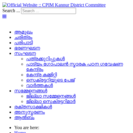
Search ...
ആമുഖം
ചരിത്രം
പരിപാടി
ഭരണഘടന
സംഘടന
പത്രക്കുറിപ്പുകള്‍
പാട്യം ഗോപാലൻ സ്മാരക പഠന ഗവേഷണ
കേന്ദ്രം
കേന്ദ്ര കമ്മിറ്റി
സെക്രട്ടറിയുടെ പേജ്‌
വാർത്തകൾ
സമ്മേളനങ്ങൾ
ജില്ലാ സമ്മേളനങ്ങൾ
ജില്ലാ സെക്രട്ടറിമാർ
രക്തസാക്ഷികൾ
അനുസ്മരണം
ആൽബം
You are here:
Home