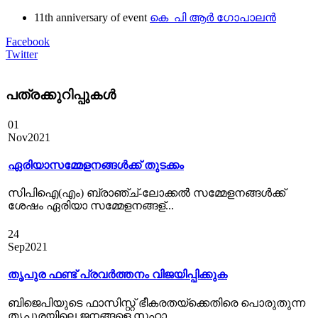
11th anniversary of event
കെ പി ആർ ഗോപാലൻ
Facebook
Twitter
പത്രക്കുറിപ്പുകള്‍
01
Nov
2021
ഏരിയാസമ്മേളനങ്ങൾക്ക് തുടക്കം
സിപിഐ(എം) ബ്രാഞ്ച്-ലോക്കല്‍ സമ്മേളനങ്ങള്‍ക്ക്
ശേഷം ഏരിയാ സമ്മേളനങ്ങള്...
24
Sep
2021
തൃപുര ഫണ്ട് പ്രവര്‍ത്തനം വിജയിപ്പിക്കുക
ബിജെപിയുടെ ഫാസിസ്റ്റ് ഭീകരതയ്ക്കെതിരെ പൊരുതുന്ന
തൃപുരയിലെ ജനങ്ങളെ സഹാ...